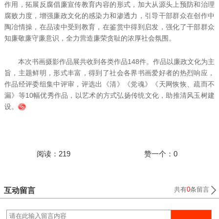
作用，拓展反腐倡廉宣传教育内容的形式，加大从源头上预防和治理
腐败力度，增强廉政文化的感染力和渗透力，引导干部群众在创作中
陶冶情操，在品读中受到教育，在鉴赏中得到启发，强化了干部群众
知廉敬廉守廉意识，全力营造廉荣贪耻的浓厚社会氛围。
本次书画摄影作品展共收到各类作品148件。作品以廉政文化为主
旨，主题鲜明，形式丰富，得到了社会各界书画爱好者的热烈响应，
作品经评委组集中评审，评选出《清》《党魂》《天网恢恢、疏而不
漏》等10幅优秀作品，以艺术的方式弘扬传统文化，助推清风玉树建
设。
阅读：219
赞一个：0
互动留言
共有
0
条留言